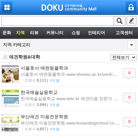
문화
지역
리뷰
커뮤니티
쇼핑
인테리어
고객센터
지역카테고리
애견학원&대학
서울호서애완동물학과
0
서울호서애완동물학과www.shoseo.ac.kr/ver4/major/240애완미용,동물사육,곤충사육,동물매개치료,수의간호,애완훈련,동물조련,애완동물학과
|
조회수
8,113|
0.0점
한국예술실용학교
0
한국예술실용학교www.ektc.kr애견미용전문가양성!애견미용/관리사등자격취득!합격생전원전학기장학금지급
|
조회수
3,894|
0.0점
부산애견미용전문학원
0
부산애견미용전문학원www.busandogschool.co.kr부산남포동위치,박영철원장직강,애견미용사자격증,핸들러,대학진학반,취업보장
|
조회수
4,857|
0.0점