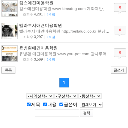
킴스애견미용학원
0
킴스애견미용학원www.kimsdog.com계좌제반,강남논현역인근,김남진원장직강,실습위주,애견미용학원,취업보장
|
조회수
4,281|
0.0점
벨라루시애견미용학원
0
벨라루시애견미용학원http://bellaluci.co.kr분당애견미용학원,수내역2분거리,반려견스타일리스트,프로핸들러,자격증,창업정보안내
|
조회수
3,297|
0.0점
윤병환애견미용학원
0
유병환애견미용학원www.you-pet.com광나루역3분거리애견미용사자격증취득보장실습위주의단계별수업1인1두실습
|
조회수
3,569|
0.0점
1
제목
내용
글쓴이