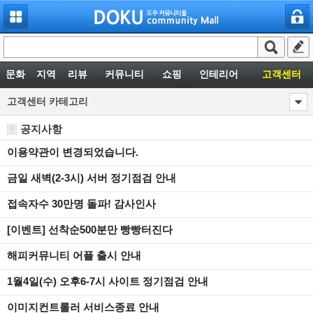
문화
지역
리뷰
커뮤니티
쇼핑
인테리어
고객센터
고객센터카테고리
공지사항
이용약관이변경되었습니다.
금일새벽(2-3시)서버정기점검안내
접속자수30만명돌파!감사인사
[이벤트]선착순500분만빵빵터진다
해피커뮤니티어플출시안내
1월4일(수)오후6-7시사이트정기점검안내
이미지컨트롤러서비스종료안내