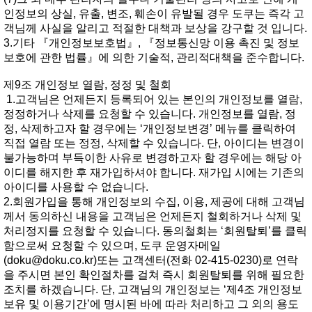
인정보의상실,유출,변조,훼손이유발될경우도쿠는즉각고
객님께사실을알리고적절한대책과보상을강구할것입니다.
3.기타『개인정보보호법』,『정보통신망이용촉진및정보
보호에관한법률』에의한기술적,관리적대책을준수합니다.
제9조개인정보열람,정정및철회
1.고객님은언제든지등록되어있는본인의개인정보를열람,
정정하거나삭제를요청할수있습니다.개인정보를열람,정
정,삭제하고자할경우에는‘개인정보변경’메뉴를클릭하여
직접열람또는정정,삭제할수있습니다.단,아이디는변경이
불가능하며부득이한사유로변경하고자할경우에는해당아
이디를해지한후재가입하셔야합니다.재가입시에는기존의
아이디를사용할수없습니다.
2.회원가입을통해개인정보의수집,이용,제공에대해고객님
께서동의하신내용을고객님은언제든지철회하거나삭제및
처리정지를요청할수있습니다.동의철회는‘회원탈퇴’를클릭
함으로써요청할수있으며,도쿠운영자메일
(
doku@doku.co.kr
)또는고객센터(전화02-415-0230)로연락
을주시면본인확인절차를걸쳐즉시회원탈퇴를위해필요한
조치를하겠습니다.단,고객님의개인정보는‘제4조개인정보
보유및이용기간’에명시된바에따라처리하고그외의용도