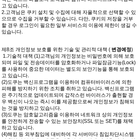
고있습니다.
2.고객님은쿠키설치및수집에대해자율적으로선택할수있
으므로수집을거부할수있습니다.다만,쿠키의저장을거부
할경우로그인이필요한일부서비스의이용에제한이생길수
있습니다.
제8조개인정보보호를위한기술및관리적대책(
변경예정
)
1.기술적대책(1)고객님의개인정보는비밀번호에의해보호
되며파일및전송데이터를암호화하거나파일잠금기능(Lock)
를사용하여중요한데이터는별도의보안기능을통해보호되
고있습니다.
(2)도쿠는백신프로그램을이용하여컴퓨터바이러스에의한
피해를방지하기위한조치를취하고있습니다.백신프로그램
은주기적으로업데이트되며갑작스런바이러스가출현할경
우백신이나오는즉시이를제공함으로써개인정보가침해되
는것을방지하고있습니다.
(3)도쿠는암호알고리즘을이용하여네트워크상의개인정보
를안전하게전송할수있는보안장치(SSL또는SET)를채택
하고있습니다.
(4)해킹등외부침입에대비하여각서버마다침입차단시스템