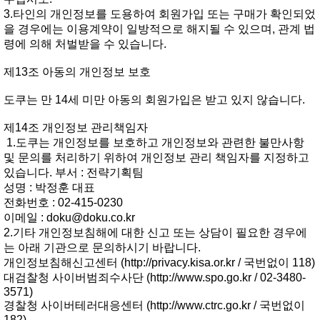
3.타인의개인정보를도용하여회원가입또는구매가확인되었
을경우에는이용계약이일방적으로해지될수있으며,관계법
령에의해처벌받을수있습니다.
제13조아동의개인정보보호
도쿠는만14세미만아동의회원가입은받고있지않습니다.
제14조개인정보관리책임자
1.도쿠는개인정보를보호하고개인정보와관련한불만사항
및문의를처리하기위하여개인정보관리책임자를지정하고
있습니다.부서:전략기획팀
성명:박정훈대표
전화번호:02-415-0230
이메일:
doku@doku.co.kr
2.기타개인정보침해에대한신고또는상담이필요한경우에
는아래기관으로문의하시기바랍니다.
개인정보침해신고센터(
http://privacy.kisa.or.kr
/국번없이118)
대검찰청사이버범죄수사단(
http://www.spo.go.kr
/02-3480-
3571)
경찰청사이버테러대응센터(
http://www.ctrc.go.kr
/국번없이
182)