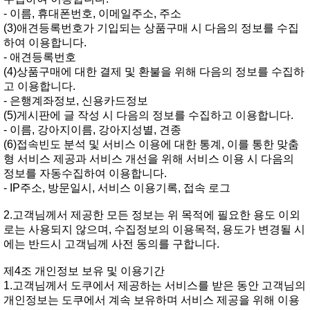
-이름,휴대폰번호,이메일주소,주소
(3)애견등록번호가기입되는상품구매시다음의정보를수집
하여이용합니다.
-애견등록번호
(4)상품구매에대한결제및환불을위해다음의정보를수집하
고이용합니다.
-은행계좌정보,신용카드정보
(5)게시판에글작성시다음의정보를수집하고이용합니다.
-이름,강아지이름,강아지성별,견종
(6)접속빈도분석및서비스이용에대한통계,이를통한맞춤
형서비스제공과서비스개선을위해서비스이용시다음의
정보를자동수집하여이용합니다.
-IP주소,방문일시,서비스이용기록,접속로그
2.고객님께서제공한모든정보는위목적에필요한용도이외
로는사용되지않으며,수집정보의이용목적,용도가변경될시
에는반드시고객님께사전동의를구합니다.
제4조개인정보보유및이용기간
1.고객님께서도쿠에서제공하는서비스를받은동안고객님의
개인정보는도쿠에서계속보유하며서비스제공을위해이용