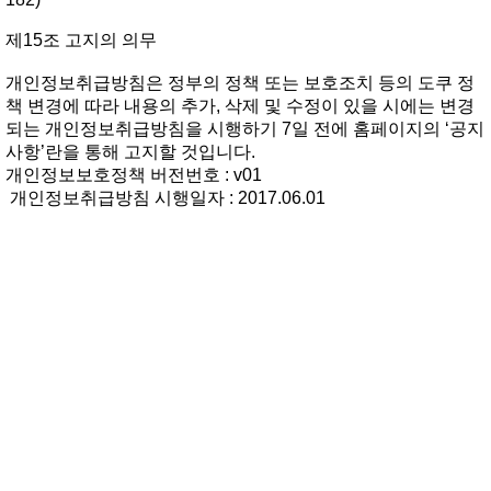
제15조고지의의무
개인정보취급방침은정부의정책또는보호조치등의도쿠정
책변경에따라내용의추가,삭제및수정이있을시에는변경
되는개인정보취급방침을시행하기7일전에홈페이지의‘공지
사항’란을통해고지할것입니다.
개인정보보호정책버전번호:v01
개인정보취급방침시행일자:2017.06.01