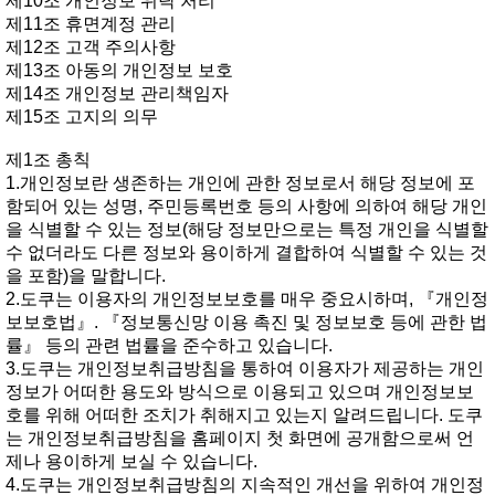
제10조개인정보위탁처리
제11조휴면계정관리
제12조고객주의사항
제13조아동의개인정보보호
제14조개인정보관리책임자
제15조고지의의무
제1조총칙
1.개인정보란생존하는개인에관한정보로서해당정보에포
함되어있는성명,주민등록번호등의사항에의하여해당개인
을식별할수있는정보(해당정보만으로는특정개인을식별할
수없더라도다른정보와용이하게결합하여식별할수있는것
을포함)을말합니다.
2.도쿠는이용자의개인정보보호를매우중요시하며,『개인정
보보호법』.『정보통신망이용촉진및정보보호등에관한법
률』등의관련법률을준수하고있습니다.
3.도쿠는개인정보취급방침을통하여이용자가제공하는개인
정보가어떠한용도와방식으로이용되고있으며개인정보보
호를위해어떠한조치가취해지고있는지알려드립니다.도쿠
는개인정보취급방침을홈페이지첫화면에공개함으로써언
제나용이하게보실수있습니다.
4.도쿠는개인정보취급방침의지속적인개선을위하여개인정