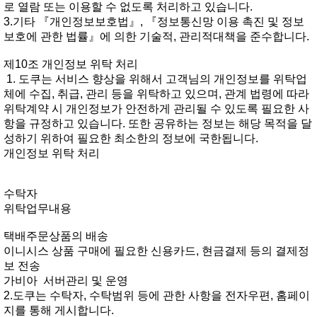
로열람또는이용할수없도록처리하고있습니다.
3.기타『개인정보보호법』,『정보통신망이용촉진및정보
보호에관한법률』에의한기술적,관리적대책을준수합니다.
제10조개인정보위탁처리
1.도쿠는서비스향상을위해서고객님의개인정보를위탁업
체에수집,취급,관리등을위탁하고있으며,관계법령에따라
위탁계약시개인정보가안전하게관리될수있도록필요한사
항을규정하고있습니다.또한공유하는정보는해당목적을달
성하기위하여필요한최소한의정보에국한됩니다.
개인정보위탁처리
수탁자
위탁업무내용
택배주문상품의배송
이니시스상품구매에필요한신용카드,현금결제등의결제정
보전송
가비아서버관리및운영
2.도쿠는수탁자,수탁범위등에관한사항을전자우편,홈페이
지를통해게시합니다.