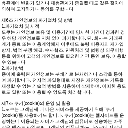
휴관계에변화가있거나제휴관계가종결될때도같은절차에
의하여고지하거나동의를구합니다.
제6조개인정보의파기절차및방법
1.파기절차및시점
도쿠는개인정보보유및이용기간에명시한기간이경과한경
우해당개인정보를지체없이파기합니다.단,회사는거래관
계가종료또는이용계약해지이후에도불량이용자의재가입
방지,법적분쟁해결,수사협조,민원처리및법령상의무이행
등을위하여고객의개인정보를필요한기간동안보유,이용할
수있습니다.
2.파기방법
종이에출력된개인정보는분쇄기로분쇄하거나소각을통하
여파기합니다.전자적파일형태로저장된개인정보는기록을
재생할수없는기술적방법을사용하여삭제하며,어떠한용도
로도열람또는이용될수없도록처리합니다.
제7조쿠키(cookie)의운영및활용
1.도쿠는고객님께더나은서비스를제공하기위해'쿠키
(cookie)'를사용하기도합니다.쿠키(cookie)는웹사이트를운
영하는데이용되는서버가고객님의컴퓨터로전송하는아주
작은텍스트파일로써고객님의컴퓨터하드디스크에저장되