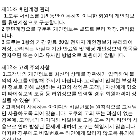
제11조휴면계정관리
1.도쿠서비스를1년동안이용하지아니한회원의개인정보
를휴면계정으로구분합니다.
2.휴면계정으로구분된개인정보는별도로분리저장,관리합
니다.
3.도쿠는1항의기간만료30일전까지개인정보가분리되어
저장,관리되는사실과기간만료일및해당개인정보의항목을
전자우편또는이와유사한방법으로회원에게알립니다.
제12조고객주의사항
1.고객님의개인정보를최신의상태로정확하게입력하여불
의의사고를예방해주시기바랍니다.고객님이입력한부정확
한정보로인해발생하는사고의책임은고객님자신에게있으
며타이정보의도용등허위정보를입력할경우회원자격이상
실될수있습니다.
2.고객님이사용하는아이디와비밀번호는원칙적으로고객님
만사용하도록되어있습니다.도쿠의고의또는과실이없는
경우에,고객님의아이디와비밀번호도용또는기타타인의사
용으로인해발생된문제에대하여도쿠는책임지지않습니다.
어떠한경우에도비밀번호는타인에게알리지않도록유의해
주십시오.