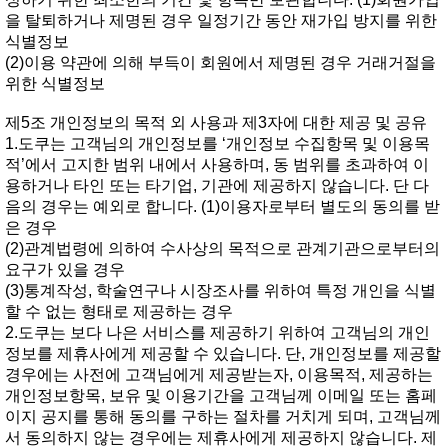
을탈퇴하거나제명된경우일정기간동안재가입방지를위한
식별정보
(2)이용약관에의해부득이회원에서제명된경우거래거절을
위한식별정보
제5조개인정보의목적외사용과제3자에대한제공및공유
1.도쿠는고객님의개인정보를‘개인정보수집항목및이용목
적’에서고지한범위내에서사용하며,동범위를초과하여이
용하거나타인또는타기업,기관에제공하지않습니다.단다
음의경우는예외로합니다.(1)이용자로부터별도의동의를받
은경우
(2)관계법령에의하여수사상의목적으로관계기관으로부터의
요구가있을경우
(3)통계작성,학술연구나시장조사를위하여특정개인을식별
할수없는형태로제공하는경우
2.도쿠는보다나은서비스를제공하기위하여고객님의개인
정보를제휴사에게제공할수있습니다.단,개인정보를제공할
경우에는사전에고객님에게제공받는자,이용목적,제공하는
개인정보항목,보유및이용기간을고객님께이메일또는홈페
이지공지를통해동의를구하는절차를거치게되며,고객님께
서동의하지않는경우에는제휴사에게제공하지않습니다.제