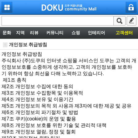
문화
지역
리뷰
커뮤니티
쇼핑
인테리어
고객센터
개인정보취급방침
개인정보취급방침
주식회사(주)도쿠의인터넷쇼핑몰서비스인도쿠는고객의개
인정보보호를소중하게생각하고,고객의개인정보를보호하
기위하여항상최선을다해노력하고있습니다.
제1조총칙
제2조개인정보수집에대한동의
제3조개인정보수집항목및이용목적
제4조개인정보보유및이용기간
제5조개인정보의목적외사용과제3자에대한제공및공유
제6조개인정보의파기절차및방법
제7조쿠키(cookie)의운영및활용
제8조개인정보보호를위한기술및관리적대책
제9조개인정보열람,정정및철회