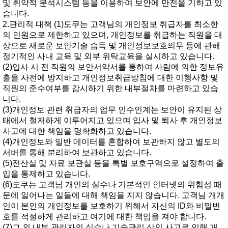
및취약적분석시스템등을이용하여보안에만전을기하고있
습니다.
2.관리적대책(1)도쿠는고객님의개인정보취급자를최소한
의인원으로제한하고있으며,개인정보를취급하는직원을대
상으로새로운보안기술습득및개인정보보호의무등에관해
정기적인사내교육및외부위탁교육을실시하고있습니다.
(2)입사시전직원의보안서약서를통하여사람에의한정보유
출을사전에방지하고개인정보취급방침에대한이행사항및
직원의준수여부를감시하기위한내부절차를마련하고있습
니다.
(3)개인정보관련취급자의업무인수인계는보안이유지된상
태에서철저하게이루어지고있으며입사및퇴사후개인정보
사고에대한책임을명확화하고있습니다.
(4)개인정보와일반데이터를혼합하여보관하지않고별도의
서버를통해분리하여보관하고있습니다.
(5)전산실및자료보관실등을특별보호구역으로설정하여출
입을통제하고있습니다.
(6)도쿠는고객님개인의실수나기본적인인터넷의위험성때
문에일어나는일들에대해책임을지지않습니다.고객님개개
인이본인의개인정보를보호하기위해서자신의ID와비밀번
호를적절하게관리하고여기에대한책임을져야합니다.
(7)그외내부관리자의실수나기술관리상의사고로인해개