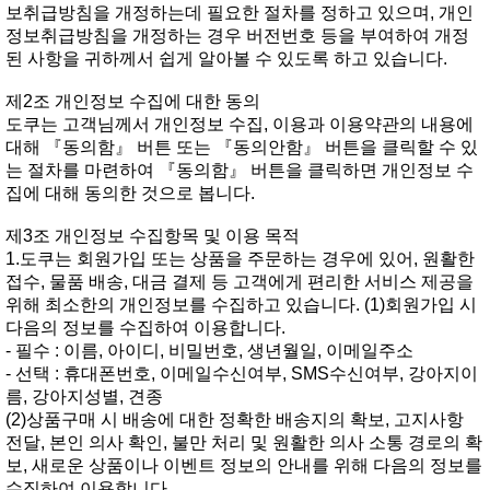
보취급방침을개정하는데필요한절차를정하고있으며,개인
정보취급방침을개정하는경우버전번호등을부여하여개정
된사항을귀하께서쉽게알아볼수있도록하고있습니다.
제2조개인정보수집에대한동의
도쿠는고객님께서개인정보수집,이용과이용약관의내용에
대해『동의함』버튼또는『동의안함』버튼을클릭할수있
는절차를마련하여『동의함』버튼을클릭하면개인정보수
집에대해동의한것으로봅니다.
제3조개인정보수집항목및이용목적
1.도쿠는회원가입또는상품을주문하는경우에있어,원활한
접수,물품배송,대금결제등고객에게편리한서비스제공을
위해최소한의개인정보를수집하고있습니다.(1)회원가입시
다음의정보를수집하여이용합니다.
-필수:이름,아이디,비밀번호,생년월일,이메일주소
-선택:휴대폰번호,이메일수신여부,SMS수신여부,강아지이
름,강아지성별,견종
(2)상품구매시배송에대한정확한배송지의확보,고지사항
전달,본인의사확인,불만처리및원활한의사소통경로의확
보,새로운상품이나이벤트정보의안내를위해다음의정보를
수집하여이용합니다.