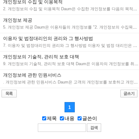
개인정보의수집및이용목적
2.개인정보의수집및이용목적Daum은수집한개인정보를다음의목적을위해활용합니다.이용자가제공한모든정보는하기목적에필요한용도이외로는사용되지않으며이용목적이변경될시에는사전동의를구할것입니다.1)서비스제공에관한계약이행및서비스제공에따른요금정산콘텐츠제공,구매및...
개인정보제공
5.개인정보제공Daum은이용자들의개인정보를"2.개인정보의수집목적및이용목적"에서고지한범위내에서사용하며,이용자의사전동의없이는동범위를초과하여이용하거나원칙적으로이용자의개인정보를외부에제공하지않습니다.단,다음의경우에는주의를기울여개인정보를이용및제공할...
이용자및법정대리인의권리와그행사방법
7.이용자및법정대리인의권리와그행사방법이용자및법정대리인은언제든지등록되어있는자신혹은당해만14세미만아동의개인정보를조회하거나수정할수있으며가입해지를요청할수도있습니다.이용자혹은만14세미만아동의개인정보조회/수정을위해서는'개인정보변경'(또는'회원정보수정'등)...
개인정보의기술적,관리적보호대책
9.개인정보의기술적,관리적보호대책Daum은이용자의개인정보를취급함에있어개인정보가분실,도난,누출,변조또는훼손되지않도록안정성확보를위하여다음과같은기술적,관리적대책을강구하고있습니다.1)개인정보암호화이용자의개인정보는비밀번호에의해보호되며,중요한데이터는파일및전...
개인정보에관한민원서비스
.개인정보에관한민원서비스Daum은고객의개인정보를보호하고개인정보와관련한불만을처리하기위하여아래와같이개인정보관리책임자를지정하고있습니다.이용자는Daum의서비스를이용하시며발생하는모든개인정보보호관련민원을개인정보관리책임자로신고하실수있습니다.Daum은이용자들의신고사항...
1
제목
내용
글쓴이