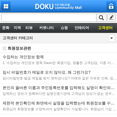
문화
지역
리뷰
커뮤니티
쇼핑
인테리어
고객센터
고객센터카테고리
회원정보관련
수집하는개인정보항목
1.수집하는개인정보항목Daum은회원가입,원활한고객상담,각종서비스등기본적인서비스제공을위한필수정보와고객맞춤서비스제공을위한선택정보로구분하여아래와같은개인정보를수집하고있습니다.1)수집항목<일반,어린이/학생회원가입시>필수항목:성명,주민등록번호,외국인등...
임시비밀번호가메일로오지않아요.왜그런가요?
임시비밀번호발급메일을받지못하셨나요?아래와같은이유로인해,임시비밀번호발급메일을받지못하셨을수있습니다.임시비밀번호를메일로받도록신청하신경우,네이버의동일한계정으로는발송되지않습니다.회원가입당시가입하려는아이디로생성되는이메일주소로지정해놓으신경우는이메일외의...
본인의올바른이름과주민등록번호를입력해도실명이확인되지않을땐어떻게하나요?...
입력하신정보가정확하다면실명인증기관에고객님의정보가없는경우입니다.실명인증기관이란,은행연합회에서집중되는금융권의신용정보와한국신용평가정보신용정보회사인비금융권정보가결합된실명인증정보입니다.때문에실명인증이되지않는경우는고객님의정보가실명인증기관에등록되지않았거...
제한적본인확인제화면에서실명을입력했는데회원정보를수정하라고나옵니다....
회원님의회원정보를수정하셔야실명확인이가능합니다.회원님이가입시에입력한이름과주민등록번호가올바르지않은것으로확인되기때문에실명확인을위해서는회원정보를수정하셔야합니다.회원정보수정을하시려면고객센터로[팩스]나[E-mail문의]중편하신방법으로아래정보와함께신분증을보내주시...