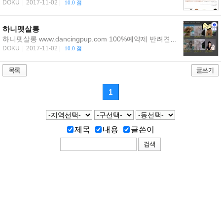
DOKU
|
2017-11-02|
10.0점
하니펫살롱
하니펫살롱www.dancingpup.com100%예약제반려견미용실전견종가위컷대형견미용전문(대형견은예약시미용후귀가서비스가능-수원시내)마이크로버블스파,탄산스파,아유르베다허브팩,머드팩,스크럽등집중관리예약문의0507-1420-1015경기도수원시권선구곡반정동504-2...
DOKU
|
2017-11-02|
10.0점
1
제목
내용
글쓴이