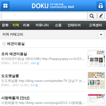
문화
지역
리뷰
커뮤니티
쇼핑
인테리어
고객센터
지역카테고리
애견미용실
조의애견미용실
조의애견미용실(해피야삐)http://happyyappy.co.kr/221089572651강동구암사동502번지강아지가이뻐지는미용실입니다.02-429-7770
DOKU
|
2017-11-02|
10.0점
도도펫살롱
도도펫살롱http://blog.naver.com/petsitter79강남구논현동중앙동물메디컬센터부설애견미용실입니다예약전화010-6752-8772
DOKU
|
2017-11-02|
0.0점
사랑해줄개[안산]
사랑해줄개http://blog.naver.com/jungin0212사랑해줄개애견샵입니다.안산가위컷전문사랑해줄개애견샵입니다^^애견미용은예약제로운영되고있어요031)475-0026애견미용전문,애견스파,놀이터,개방형호텔,분양,선부3동공작한양후문맞은편위치1144-9번지...