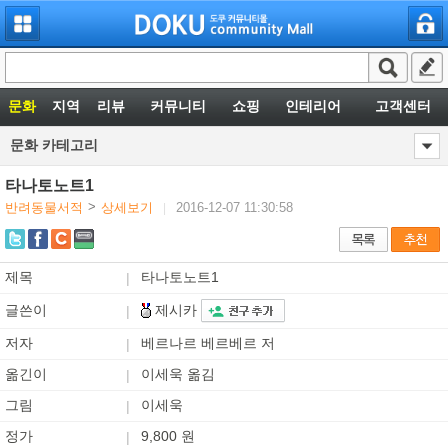
문화
지역
리뷰
커뮤니티
쇼핑
인테리어
고객센터
문화 카테고리
타나토노트1
>
반려동물서적
상세보기
2016-12-07 11:30:58
|
제목
타나토노트1
|
제시카
글쓴이
|
저자
베르나르 베르베르 저
|
옮긴이
이세욱 옮김
|
그림
이세욱
|
정가
9,800 원
|