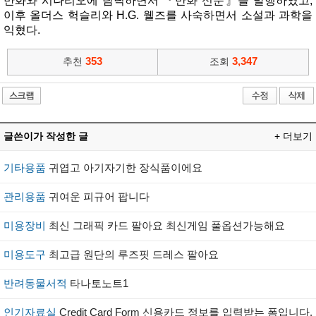
만화와 시나리오에 탐닉하면서 『만화 신문』을 발행하였고,
이후 올더스 헉슬리와 H.G. 웰즈를 사숙하면서 소설과 과학을
익혔다.
353
3,347
추천
조회
글쓴이가 작성한 글
+ 더보기
기타용품
귀엽고 아기자기한 장식품이에요
관리용품
귀여운 피규어 팝니다
미용장비
최신 그래픽 카드 팔아요 최신게임 풀옵션가능해요
미용도구
최고급 원단의 루즈핏 드레스 팔아요
반려동물서적
타나토노트1
인기자료실
Credit Card Form 신용카드 정보를 입력받는 폼입니다.