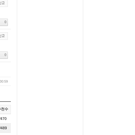
30:59
추천수
/470
/489