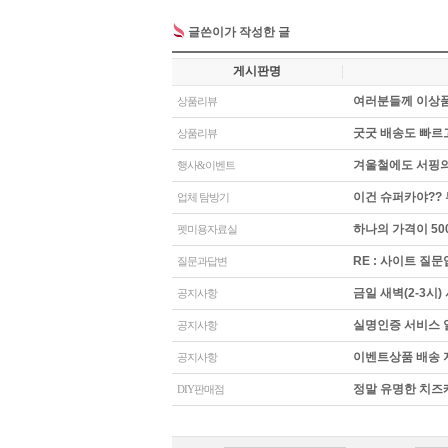
글쓴이가 작성한 글
게시판명
여러분들께 이상품을
상품리뷰
굿굿 배송도 빠르고
상품리뷰
겨울철에도 서핑의 
행사&이벤트
이건 슈퍼카야?? 
업체 탐방기
하나의 가격이 500
펫미용자료실
RE : 사이트 질문
질문과답변
금일 새벽(2-3시)
공지사항
실명인증 서비스 일
공지사항
이벤트상품 배송 지
공지사항
정말 유명한 치즈케
DIY판매점