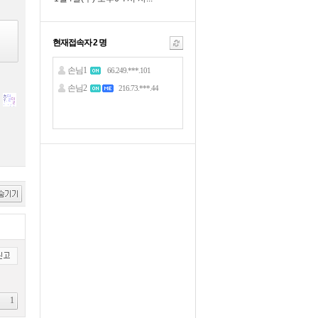
현재접속자
2
명