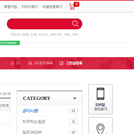
0
회원가입
아이디찾기
비밀번호찾기
메모지
,
영화
,
쇼핑
,
피규어
,
커뮤니티
,
셋트
,
치마
51
15,637,840
1:30:59
CATEGORY
공지사항
14
자주하는질문
11
질문과답변
10