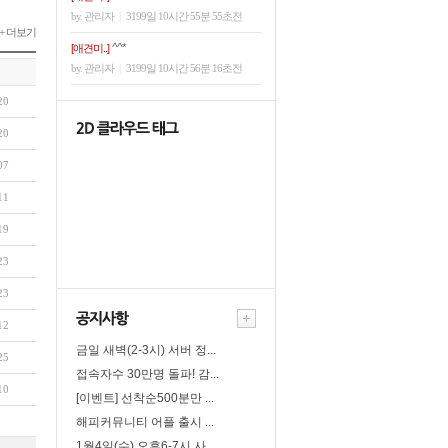
by. 관리자
|
3199일 10시간 55분 55초전
+ 더보기
^^*
[애견미..]
by. 관리자
|
3199일 10시간 56분 16초전
20
20
07
11
19
23
23
12
금일 새벽(2-3시) 서버 정...
25
접속자수 30만명 돌파! 감...
10
[이벤트] 선착순500분만 ...
해피커뮤니티 어플 출시 ...
1월4일(수) 오후6-7시 사...