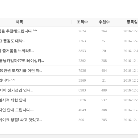
제목
조회수
추천수
등록일
 추천해드립니다 ^^...
2624
264
2016-12-
 품질도 대박...
2263
251
2016-12-
즐거움을 느껴라!!...
3853
20
2016-12-
튜닝카일까??또 레이싱카...
2302
288
2016-12-
0만원 도자기를 어린 아...
7936
484
2016-12-
입니다 ^^
3960
21
2016-12-
 서버 정기점검 안내...
8983
489
2016-12-
시적 제한 안내...
5076
532
2016-12-
연 안내 드립니다....
4049
388
2016-11-
이크 빵집! 싸고 맛있고...
3061
285
2016-12-