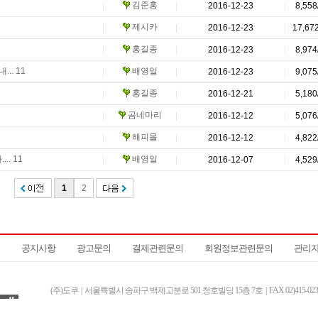
김준홍
|
|
2016-12-23
|
8,558
제시카
|
|
2016-12-23
|
17,67
홍길종
|
|
2016-12-23
|
8,974
.. 11
배영일
|
|
2016-12-23
|
9,075
홍길종
|
|
2016-12-21
|
5,180
곰네마리
|
|
2016-12-12
|
5,076
해피몰
|
|
2016-12-12
|
4,822
. 11
배영일
|
|
2016-12-07
|
4,529
1
2
공지사항
광고문의
결제관련문의
회원정보관련문의
관리
(주)도쿠 | 서울특별시 송파구 백제고분로 501 청호빌딩 15층 7호 | FAX 02)415-0231 
사업자등록번호 662-81-00559 | 통신판매업신고 제2017-서울송파-1878호 | 대표자 박