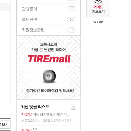
광고문의
10
결제관련
10
TOP
회원정보관련
9
저는 장기렌트 어제 여기...
[자유게..]
by. 175.120.**...
|
283일 6시간 54분 5초전
^^*
[애견미..]