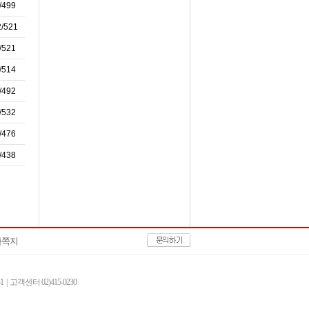
/499
2/521
/521
/514
/492
/532
/476
/438
자쪽지
| 고객센터 02)415-0230
정훈 | E-mail
doku@doku.co.kr
| 호스팅 : cafe24(주)